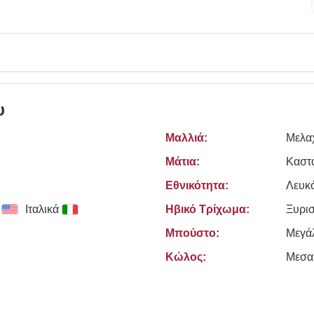
υ
Μαλλιά:
Μελα
Μάτια:
Καστ
Εθνικότητα:
Λευκ
Ιταλικά
Ηβικό Τρίχωμα:
Ξυρι
Μπούστο:
Μεγά
Κώλος:
Μεσα