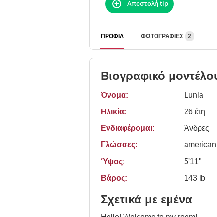
Αποστολή tip
ΠΡΟΦΊΛ
ΦΩΤΟΓΡΑΦΊΕΣ
2
Βιογραφικό μοντέλο
Όνομα:
Lunia
Ηλικία:
26 έτη
Ενδιαφέρομαι:
Άνδρες
Γλώσσες:
american
Ύψος:
5'11"
Βάρος:
143 lb
Σχετικά με εμένα
Hello! Welcome to my room!