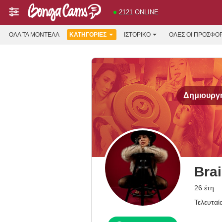
2121 ONLINE
ΌΛΑ ΤΑ ΜΟΝΤΈΛΑ
ΚΑΤΗΓΟΡΊΕΣ
ΙΣΤΟΡΙΚΌ
ΟΛΕΣ ΟΙ ΠΡΟΣΦΟ
Δημιουργή
Bra
26 έτη
Τελευταί