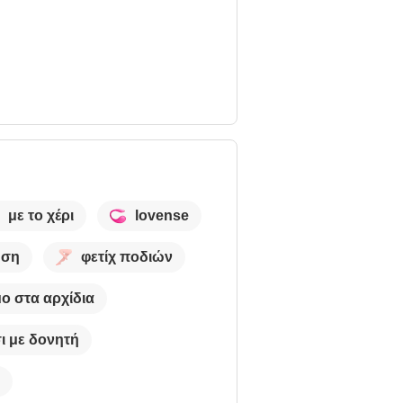
με το χέρι
lovense
ωση
φετίχ ποδιών
μο στα αρχίδια
ι με δονητή