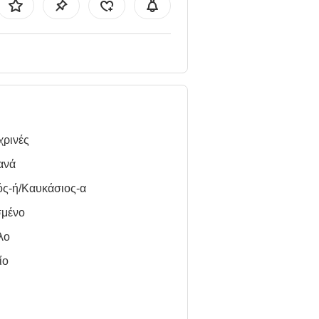
χρινές
ανά
ός-ή/Καυκάσιος-α
σμένο
λο
ίο