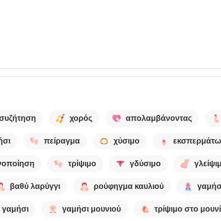
συζήτηση
χορός
απολαμβάνοντας
ήσι
πείραγμα
χύσιμο
εκσπερμάτ
νοποίηση
τρίψιμο
γδύσιμο
γλείψι
βαθύ λαρύγγι
ρούφηγμα καυλιού
γαμήσ
 γαμήσι
γαμήσι μουνιού
τρίψιμο στο μουνί