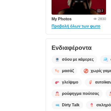
2
My Photos
2830
Προβολή όλων των φωτο
Ενδιαφέροντα
σόου με κάμερες
μασάζ
χωρίς γαμ
γλείψιμο
αυτοϊκα
ρούφηγμα πούτσας
Dirty Talk
σκληρό